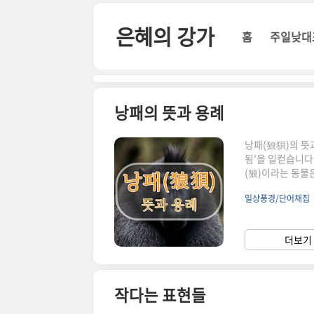
본문 바로가기
은혜의 강가
홈
주일낮대
낭패의 뜻과 용례
낭패(狼狽)의 뜻
됨'을 일컫습니다.
(狼)이라는 동물
은 뒷다리는 정상
일상풍경/단어채집
무나 달랐다고 합
하여 종종 속아서
다. 하지만 꾀가
더보기 
하지 못했습니다.
작다는 표현들