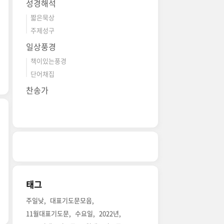
성경해석
짧은묵상
주제성구
일상풍경
책이있는풍경
단어채집
찬송가
태그
주일낮
대표기도문모음
11월대표기도문
수요일
2022년