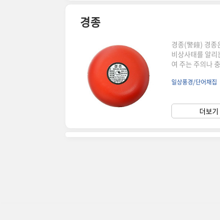
경종
경종(警鐘) 경종은
비상사태를 알리는
여 주는 주의나 
상황에 울렸던 종
일상풍경/단어채집
보를 위한 경종도
이다. 경종, 음량
전 세계적 확산은
더보기 
소가 된 사람이 