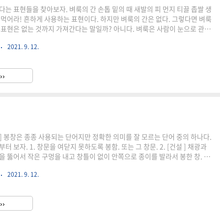
다는 표현들을 찾아보자. 벼룩의 간 손톱 밑의 때 새발의 피 먼지 티끌 좁쌀 생
빼먹어라! 흔하게 사용하는 표현이다. 하지만 벼룩의 간은 없다. 그렇다면 벼룩
 표현은 없는 것까지 가져간다는 말일까? 아니다. 벼룩은 사람이 눈으로 관찰
 잘 보이지 않는다. 매우 작고, 보잘 것 없는 것까지 모조리 가져간다는 말이
2021. 9. 12.
조의 낟알이다. 좁쌀은 우리가 일반적으로 아는 쌀 한알보다 더 작다. 즉 가장
 하나이다. 좁쌀 같은 녀석은 매우 작다는 뜻이다. 손톱 밑의 때 본의적 의미는
 사소한 것을 일컫는 말이다. 너는 손톱 밑의 때 만치도못하다.는 치사하고
››
. 가치없는 인생을 모욕으로 표현할 때 ..
사] 봉창은 종종 사용되는 단어지만 정확한 의미를 잘 모르는 단어 중의 하나다.
터 보자. 1. 창문을 여닫지 못하도록 봉함. 또는 그 창문. 2. [건설 ] 채광과
을 뚫어서 작은 구멍을 내고 창틀이 없이 안쪽으로 종이를 발라서 봉한 창. 봉
 건축물은 유리나 비닐이 생겨 빛이 잘 들어온다. 고대 세계에서 집은 채광이
2021. 9. 12.
어두운 곳이었다. 우리가 알고 있는 일반적은 한옥은 양반들이 사는 곳이지 일
 곳이 아니다. 일반 서민들의 집은 흙으로 만들어져 있어 창은 고작 출입문 하
빛이 거의 들지 않아 낮에도 대체로 어두운 편이었다. 그늘이 지면 더욱 어두워
››
 빛을 내야 했던 세계에선 빛 ..