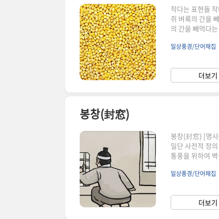
작다는 표현들 작
쥐 벼룩의 간을 
의 간을 빼먹다는
하기에 너무 작아
일상풍경/단어채집
다. 좁쌀 좁쌀은 
작은 단위 가운데
더럽다는 뜻이지만
더보기 
옹졸하다는 뜻이다
봉창(封窓)
봉창(封窓) [명
일단 사전적 정의부
통풍을 위하여 벽
창의 용도 현대의
일상풍경/단어채집
거의 들지 않은 
반 서민들이 사는
나였다. 그래서 
더보기 
졌다. 기름을 피워