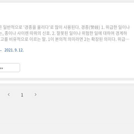
 일반적으로 '경종을 울리다'로 많이 사용된다. 경종(警鐘) 1. 위급한 일이나
, 종이나 사이렌 따위의 신호. 2. 잘못된 일이나 위험한 일에 대하여 경계하
충고를 비유적으로 이르는 말. 1이 본의적 의미라면 2는 확장된 의미다. 위급한
이 이제는 위기의식을 가져야 한다는 비유적 의미로 사용되는 것이다. 화재경
2021. 9. 12.
 존재하는데 동일한 의미를 가진 물품이다. 현재 판매되고 있는 경종의 하나
90폰이상 DC 24V, 50mA이하 화재경보기 사용용례 "최근 에이즈(AIDS)의
 문란한 성도덕에 크나큰 경종을 울려 주고 있다" 최근 음주운전으로 면허 취
››
7번째 음주운전을 하다가 적발돼 경찰..
1