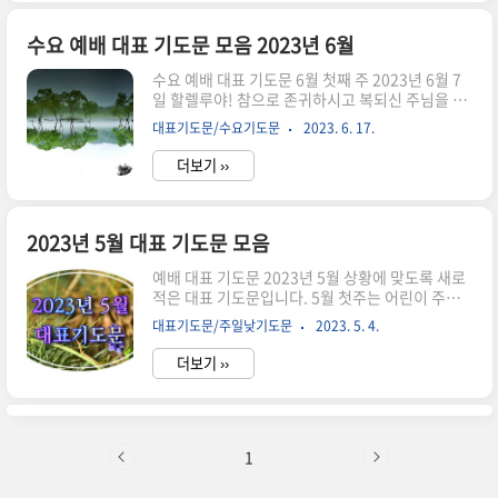
님께서 창조하시고 통치하시는 이 세상을 보며 하
나님을 찬양하지 아니할 수 없습니다. 계절은 무더
운 여름에서 아름다운 가을의 중앙인 10월로 바뀌
수요 예배 대표 기도문 모음 2023년 6월
었습니다. 짙은 녹음을 자랑하던 숲은 어느새 붉고
수요 예배 대표 기도문 6월 첫째 주 2023년 6월 7
노란색으로 변해 갑니다. 한 치의 앞도 보이지 않던
일 할렐루야! 참으로 존귀하시고 복되신 주님을 찬
숲이 낙엽을 하나둘씩 떨구면서 나무와 나무 사이
양합니다. 우리의 영원한 생명 되시고, 가장 든든한
의 틈이 보이기 시작합니다. 농부들은 그동안 가꾼
대표기도문/수요기도문
2023. 6. 17.
피할 바위가 되시는 하나님 아버지를 찬양합니다.
곡식을 수확하고 있습니다. 하나님께서 정하신 시
부족하고 허물 많은 저희를 사랑하사 하나님의 거
간표대로 흘러갑니다. 우리..
더보기 ››
룩한 백성 삼아 주시고, 주님을 위하여 살아갈 수 있
도록 은혜를 베풀어 주시니 감사합니다. 주의 은혜
로 6월을 허락하여 주시고 나라를 생각하며, 기도
할 수 있는 은혜를 주시니 감사합니다. 어제는
2023년 5월 대표 기도문 모음
2023년 현충일이었습니다. 나를 위해 목숨을 바치
예배 대표 기도문 2023년 5월 상황에 맞도록 새로
고, 민주화 운동에 힘쓴 희생하는 분들을 기억하는
적은 대표 기도문입니다. 5월 첫주는 어린이 주일,
날이었습니다. 지금 우리가 이렇게 평화롭게 살 수
둘째 주일은 어버이 주일입니다. 나머지는 교회의
있는 것은 모두가 나라를 위해 희생한 이들이 있었
대표기도문/주일낮기도문
2023. 5. 4.
각 행사에 맞도록 수정하십시오. 2022년 5월 대표
기 때문입니다. 하지만 대한민국을 지키시는 분은
기도문은 아랭 링크를 활용하십시오. 2022년 5월
하나님이십니다. 지금..
더보기 ››
대표 기도문 모음 [주일 낮 대표 기도문] 5월 첫째
주일 대표 기도문 영화로우시고 거룩하신 하나님
아버지를 찬양합니다. 저희들에게 5월을 허락하시
고, 5월의 첫 주일 예배를 하나님께 드리게 하여 주
신 것을 감사드립니다. 이렇게 하나님께 나와 예배
1
함이 얼마나 놀라운 감사한 일인지요. 저희들의 무
엇 이관데 거룩하신 하나님을 찬양하며 높일 수 있