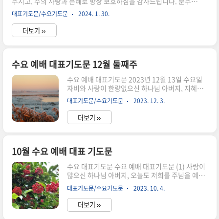
주시고, 주의 사랑과 은혜로 항상 보호하심을 감사드립니다. 분주한
당할 수 있습니다. 성령의 능력을 부으시사 힘든 세
일상 속에서 하나님을 바라보며 소망하는 복된 시간이 되게 하소서.
상 속에서 능히 승리하게 하옵소서. 우리에게 총명
대표기도문/수요기도문
2024. 1. 30.
2024년 1월 마지막 수요예배 대표기도문 하나님의 높으신 사랑을
을 더하여 주셔서, 진리가 무엇인지 하나님의 뜻이
찬양합니다. 하나님의 사랑의 끝이 없고, 하나님의 능력은 한이 없
무엇인지를 잘 분별하는 믿음의..
더보기 ››
으십니다. 하나님께서 선물로 주신 1월이 벌써 지나고 마지막 날이
되었습니다. 자비의 주님, 저희로 하여금 하나님의 사랑을 깨달아
늘 감사하며 살아가는 복된 성도로 살아가기를 원합니다. 이 시간
드려지는 예배가 진리와 성령으로 드려지게 하시고, 온 마음으로 하
수요 예배 대표기도문 12월 둘째주
나님을 높이며 찬양하길 원합니다. 성령 충만 은혜 충만 시간 되게
수요 예배 대표기도문 2023년 12월 13일 수요일
하소서. 사랑의 주님, 저희를 교회를 사랑하사 이곳에..
자비와 사랑이 한량없으신 하나님 아버지, 지혜의
말씀으로 천지를 창조하시고, 십자가의 사랑으로
대표기도문/수요기도문
2023. 12. 3.
모든 죄인들을 구원하시며, 믿는 자들에게 영생 주
심을 감사드립니다. 12월 둘째 주, 수요 예배를 기
더보기 ››
억하고 거룩하신 하나님을 뵈옵고, 경배하기 위하
여 이곳에 모였습니다. 한 주간의 분주한 틈 속에서
잠깐 일을 내려놓고 하나님을 찬양할 수 있음이 얼
마나 기쁘고 감사한지요. 차가워진 날씨로 인해 힘
10월 수요 예배 대표 기도문
든 시간을 보내고 있지만, 시간이 지나만에 또한 추
수요 대표기도문 수요 예배 대표기도문 (1) 사랑이
운 겨울에 적응해 나가고 있습니다. 우리의 삶도 주
많으신 하나님 아버지, 오늘도 저희를 주님을 예배
어진 환경에 최선을 다하여 적응하며 나가게 하시
하는 자리로 불러 주심 감사합니다. 긴 연휴를 끝내
고, 어떤 상황 속에서도 하나님을 예배하고 주의 말
대표기도문/수요기도문
2023. 10. 4.
고 10월이 시작되었습니다. 하늘은 높고 말은 살이
씀을 따라 살아가는 삶에서 뒤처지지 않게 하옵소
찐다는 천고마비의 계절입니다. 눈을 들어 자연을
서. 각가의 처소에서 주어..
더보기 ››
보면 얼마나 아름다운지 형언할 수 없습니다. 하나