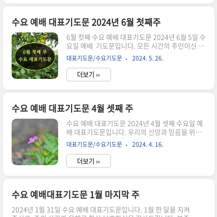
마음으로 하나님을 높이며 찬양하기를 원합니
다. 존귀하신 하나님, 죄로 물들 저희들 손과 발을
씻어 주옵소서. 세상이 탐욕에 더럽혀진 저희들의
수요 예배 대표기도문 2024년 6월 첫째주
마음을 씻어 주옵소서. 하나님을 바라보아야 하지
6월 첫째 수요 예배 대표기도문 2024년 6월 5일 수
만 세상의 화려움과 유혹에 흔들렸던 시간들이 많
요일 예배 기도문입니다. 모든 시간의 주인이신 하
았음을 고백합니다. 벌써 올해도 절반이 지나가고
나님께서 우리를 새롭게 하실 것을 믿습니다. 6월
있습니다. 지나왔던 시간들을 우리가 성실하게 살
대표기도문/수요기도문
2024. 5. 26.
을 맞이하여 드리는 첫 수요 예배 대표기도문입니
왔는지 돌아보기를 원합니다. 부끄러운 삶이 있다
다. 2024년 6월 교회력 및 기념일2024년 6월 1
면 다 회개하고, 다시 새로운 마음으로 시작하게
더보기 ››
일, 토요일 의병의 날2024년 6월 2일, 성령강림 후
하..
둘째 주일 / 6월 첫째 주일2024년 6월 5일 수요일,
망종 환경의 날2024년 6월 9일, 성령강림 후 셋째
주일 / 6월 둘째 주일2024년 6월 10일, 월요일, 단
수요 예배 대표기도문 4월 셋째 주
오, 6.10 민주항쟁의 날2024년 6월 16일, 성령강
수요 예배 대표기도문 2024년 4월 셋째 수요일 예
림 후 넷째 주일 / 6월 셋째 주일2024년 6월 21일,
배 대표기도문입니다. 우리의 신앙과 믿음을 위해
금요일, 하지 2024년 6 월 23일, 성령강림 후 다섯
서 기도했습니다. 하나님의 풍성한 은혜가 늘 넘치
째 주일 / 6월 넷째 주일2024년 6월..
대표기도문/수요기도문
2024. 4. 16.
기를 기도합시다. 사랑이 많으시고 언제나 저희를
사랑하여 주시는 하나님 아버지를 찬양합니다. 하
더보기 ››
나님은 항상 저희에게 가자 좋은 것을 주시는 분이
십니다. 하지만 하나님의 말씀대로 살지 못하고 내
맘대로 살아갔던 지난 시간들을 하나님께 회개합니
다. 사랑의 주님. 우리 안에 하나님의 은혜가 언제
수요 예배대표기도문 1월 마지막 주
나 넘쳐 나기를 기도합니다. 우리의 힘과 능력으로
2024년 1월 31일 수요 예배 대표기도문입니다. 1월 한 달을 지켜
살아갈 수 없습니다. 하나님께서 은혜를 주셔야 감