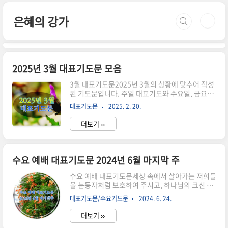
본문 바로가기
은혜의 강가
2025년 3월 대표기도문 모음
3월 대표기도문2025년 3월의 상황에 맞추어 작성
된 기도문입니다. 주일 대표기도와 수요일, 금요일,
새벽, 기타 기도문을 한곳에 정리했습니다. 중요한
대표기도문
2025. 2. 20.
부분만을 발췌한 것입니다. 참고 하셔서 은혜로운
기도 하시기 바랍니다. 2025년 사순절 기도 제목
더보기 ››
(주제별 정리) 주일 대표기도문삼일절 기념 주일 대
표기도문 2025년오늘은 3월 첫 주, 삼일절을 기념
하는 주일입니다. 104년 전, 이 나라의 선조들이 자
유와 독립을 외치며 거리로 나아갔던 그 날을 기억
수요 예배 대표기도문 2024년 6월 마지막 주
합니다. 일제의 압제 아래에서도 굴복하지 않고, 오
직 하나님께서 주신 자유와 진리를 사모하며 자신
수요 예배 대표기도문세상 속에서 살아가는 저희들
의 생명을 내어던진 애국지사들의 희생을 기억합니
을 눈동자처럼 보호하여 주시고, 하나님의 크신 사
다. 그들은 “진리를 알지니 진리가 너희를 자유롭
랑과 능력으로 온 인류를 붙들어 주심을 감사합니
대표기도문/수요기도문
2024. 6. 24.
게 하리라”(요한복음 8:32) 하신 주님의 말씀을 따
다. 십자가의 거룩한 능력으로 주님을 높이며 찬양
라, 하나님..
하게 하옵소서. 6월의 마지막 수요일 예배를 허락
더보기 ››
하신 하나님 감사합니다. 오늘도 순결하고 정직한