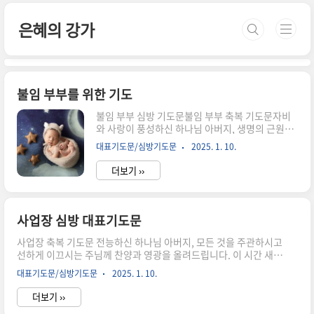
본문 바로가기
은혜의 강가
불임 부부를 위한 기도
불임 부부 심방 기도문불임 부부 축복 기도문자비
와 사랑이 풍성하신 하나님 아버지, 생명의 근원이
되시며 모든 가정을 축복하시는 주님을 찬양합니
대표기도문/심방기도문
2025. 1. 10.
다. 이 시간 주님 앞에 한 마음으로 나아가, 불임의
어려움으로 마음 아파하는 신혼부부를 위해 기도드
더보기 ››
립니다. 하나님 아버지, 그들의 간절한 소망을 주님
께서 아시며, 눈물과 한숨 속에서도 그들을 위로하
시고 붙들어 주심을 믿습니다. 사람의 힘으로는 어
찌할 수 없는 상황 속에서도, 주님의 전능하신 손길
사업장 심방 대표기도문
이 함께하시어 그들의 삶에 소망과 기쁨을 더하여
주옵소서. 주님께서 허락하신 가정에 주님의 사랑
사업장 축복 기도문 전능하신 하나님 아버지, 모든 것을 주관하시고
과 평강이 충만하게 하시고, 믿음의 끈을 놓지 않도
선하게 이끄시는 주님께 찬양과 영광을 올려드립니다. 이 시간 새로
록 지켜 주옵소서. 하나님, 모든 생명은 주님께로부
운 사업장을 시작하며, 주님의 은혜와 축복을 간구하기 위해 함께
대표기도문/심방기도문
2025. 1. 10.
터 오며, 주님께서 주시는 은혜 안에서 아름답게 이
모였습니다. 모든 것이 주님의 허락하심 가운데 이루어졌음을 고백
루어짐을 믿습니다. 신혼부부가..
하며, 이 사업장을 주님의 손에 맡깁니다. 하나님 아버지, 이 사업장
더보기 ››
이 주님의 뜻 안에서 시작되었사오니, 주님께서 친히 붙드시고 복을