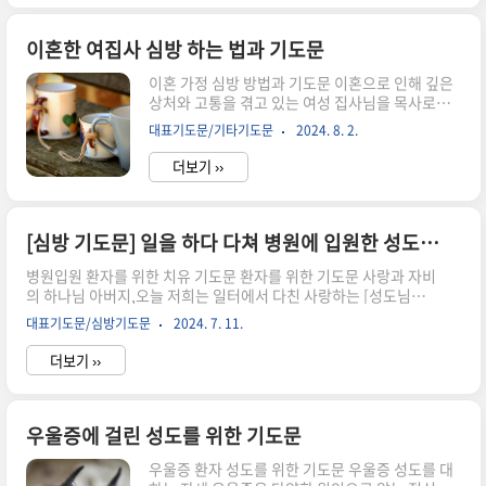
내려 주옵소서. 사업의 모든 계획과 과정 속에서 주님의 지혜와 인
도하심을 허락하시고, 주님께서 주시는 지혜로 모든 결정과 선택이
올바르게 이루어지게 하옵소서. 사업이 어려운 상황에 놓일 때에도
이혼한 여집사 심방 하는 법과 기도문
주님의 선하신 뜻을 신뢰하며, 흔들림 없이 주님만을 의지하게 하옵
이혼 가정 심방 방법과 기도문 이혼으로 인해 깊은
소서. 특별히 이곳을 방문하는 모든 이들에게 주님의 사랑과 은혜..
상처와 고통을 겪고 있는 여성 집사님을 목사로서
위로하는 것은 매우 중요한 일입니다. 이 과정에서
대표기도문/기타기도문
2024. 8. 2.
신중하고 섬세하게 접근해야 하며, 그녀의 감정을
충분히 공감하고 이해하는 태도를 보여야 합니다.
더보기 ››
다음은 이 상황에서 목사가 어떻게 위로할 수 있는
지에 대한 몇 가지 조언입니다. 먼저 절대 혼자 가지
말 것위로보다 더 중요한 것은 혼자가지 않는 것입
니다. 물론 이런 실수를 하지 않겠지만 절대절대 혼
[심방 기도문] 일을 하다 다쳐 병원에 입원한 성도를 위한 기도문
가지 마시고, 부목사나 전도사님을 데리고 가십시
병원입원 환자를 위한 치유 기도문 환자를 위한 기도문 사랑과 자비
오. 없다면 구역이나 권사님을 모시고 동반해서 가
의 하나님 아버지,오늘 저희는 일터에서 다친 사랑하는 [성도님의
시기 바랍니다. 둘째, 절대 정죄하지 말 것정말 멍
이름]을 위해 기도합니다. 아버지의 치유의 손길을 간절히 구하오
청한 목사 몇이 남편이 바람이 나서 이혼을 했는데
대표기도문/심방기도문
2024. 7. 11.
니, [성도님의 이름]의 상처를 만져 주시고 속히 회복되게 하여 주옵
여자가 어떻게 햇길래 이런 사단이 났느냐의 투의
소서. 고통 중에도 주님의 위로와 평안을 경험하게 하시고, 힘과 용
말을 하는 것을 듣고 너..
더보기 ››
기를 주시옵소서. 또한, 아버지께서 병원에서 치료를 담당하는 의료
진들에게 지혜와 능력을 더하여 주시고, 올바른 진단과 치료가 이루
어지도록 도와주옵소서. 이 모든 것을 주님께 맡겨드리며, 우리 주
예수 그리스도의 이름으로 기도드립니다. 아멘. 환우를 위한 기도
우울증에 걸린 성도를 위한 기도문
문 자비로우신 하나님 아버지,오늘 저희는 사랑하는 [성도님의 이
우울증 환자 성도를 위한 기도문 우울증 성도를 대
름]을 위해 기도드립니다. 일터에서 다친 몸과 마음을 주님께서 어