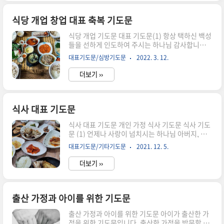
은 기도제목으로 기도하면 좋습니다. 심방받을 수
있게 하신 하나님께 감사 이사 올 수 있도록 인도하
시 하나님께 감사 물질적 어려움이 없도록(대출이
식당 개업 창업 대표 축복 기도문
나 그 외 사정 등) 이사 온 곳에서 선한 영향력을 미
식당 개업 기도문 대표 기도문(1) 항상 택하신 백성
칠 수 있도록 가족들이 건강하고, 삶이 형통하도록
들을 선하게 인도하여 주시는 하나님 감사합니다.
특별한 가족의 사정이 있다면 알아보고 기도할 것
하나님의 사랑하는 ***집사님의 가정이 새로운 가
목사님의 설교가 있다면, 설교를 위해서 이사 심방
대표기도문/심방기도문
2022. 3. 12.
계를 창업하게 되었습니다. 그동안 기도하고 애쓰
기도문(1) 좋으신 하나님, 오늘 ○○○성도님의 이
며 자리를 찾고 메뉴를 개발하며 개업을 준비해 왔
사 예배를 드리게 하..
더보기 ››
습니다. 하나님, 이 일터에 하나님의 크신 복을 더
하여 주시기를 원합니다. 음식을 만들고 하나님께
서 손을 붙드사 최고의 음식이 만들어지게 하시고,
손님들도 맛있다고 칭찬하는 식당이 되기를 원합니
식사 대표 기도문
다. 좋은 소문이 꼬리에 꼬리를 물고 이어지게 하시
식사 대표 기도문 개인 가정 식사 기도문 식사 기도
고, 많은 사람들이 찾는 맛집이 되게 하옵소서. 맛
문 (1) 언제나 사랑이 넘치시는 하나님 아버지, 오
을 본 이들이 다시 가고 싶은 곳이 되게 하시고, 지
늘도 저희에게 일용할 양식을 허락하여 주심을 감
인들에게 소개하고 싶은 명소가 되게 하옵소서. 집
대표기도문/기타기도문
2021. 12. 5.
사드립니다. 음식을 대할 때마다 풍성하게 채우시
사님 내외분에게 성려의 은혜를 더하여 주옵소서.
는 주님의 은혜에 감사드립니다. 음식이 식탁에 오
과하게 피곤하지 않게 하시고..
더보기 ››
르기까지 많은 이들이 수고와 애씀이 있습니다. 그
들에게 복을 더하여 주옵소서. 또한 음식을 조리하
여 맛나게 만든 아내( 또는 봉사자)에게 큰 은혜를
더하여 주옵소서. 저희들은 음식을 먹고 마심으로
출산 가정과 아이를 위한 기도문
하나님께 영광된 삶을 살게 하옵소서. 우리를 인도
출산 가정과 아이를 위한 기도문 아이가 출산한 가
하시고 사랑하시는 예수님의 이름으로 기도드립니
정을 위한 기도문입니다. 출산한 가정을 방문할 때
다. 아멘. 식사기도문 (2) 좋으신 하나님, 오늘 저희