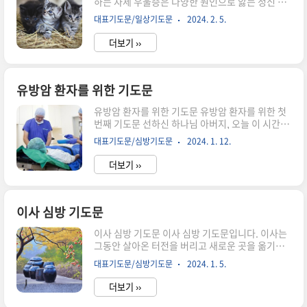
하는 자세 우울증은 다양한 원인으로 앓는 정신 질
루..
환 중의 하나입니다. 몸이 아픈 것처럼 마음이 아픈
대표기도문/일상기도문
2024. 2. 5.
것입니다. 대부분의 기독교인들은 마음의 병을 너
무 가볍게 보고 용기를 내고 마음만 먹으면 얼마든
더보기 ››
지 치유할 수 있다고 생각하는 오류를 범합니다. 특
히 목회자들은 이러한 실수를 해서는 안 됩니다. 오
늘은 우울증을 앓는 성도를 위한 기도를 적어 보았
습니다. 먼저 하나님의 평안을 구하세요. 사랑의 주
유방암 환자를 위한 기도문
님, 사랑하는 *** 성도님에게 평화를 내려 주옵소
유방암 환자를 위한 기도문 유방암 환자를 위한 첫
서. 마음 깊은 곳에 아무도 모르는 슬픔과 아픔, 고
번째 기도문 선하신 하나님 아버지, 오늘 이 시간 사
통과 슬픔이 있습니다. 하나님께서 ***의 성도의
랑하는 하나님의 딸 ***위해 기도합니다. 하나님,
마음은 누구보다 더 잘 아십니다. 우리는 그 슬픔의
대표기도문/심방기도문
2024. 1. 12.
하나님은 언제나 저희들을 가장 선한 길로 인도하
깊이를 가늠할 수 없고, 이해할 수 없지만, 하나님
셨습니다. 하지만 우리가 살아갈 때 우리가 당면한
은 마음 깊은 속..
더보기 ››
현실을 보면 이것이 과연 하나님의 인도함인지 의
심이 들 때가 있습니다. 하나님의 뜻은 깊고 넓어 우
리가 도무지 이해할 수 없습니다. 오늘 사랑하는 성
도님들과 함께 당신의 ***앞에 모였습니다. 원치
이사 심방 기도문
않지만 암에 걸려 치료를 받는 가운데 있습니다. 앞
이사 심방 기도문 이사 심방 기도문입니다. 이사는
으로 어떤 치료받게 될지, 어떤 일어날지 우리는 모
그동안 살아온 터전을 버리고 새로운 곳을 옮기는
릅니다. 하지만 어떤 상황 속에서도 하나님의 선하
것입니다. 아무리 이사가 일상화된 시대라 해도 이
심을 믿어 의심치 않게 하옵소서. 아플 때 **님의
대표기도문/심방기도문
2024. 1. 5.
사는 결코 쉬운 것이 아닙니다. 새로운 터전에서 잘
손을 꼭 잡아 주옵소서. 아무도 모르게 눈물 흘릴 때
적응하고 복을 받도록 기도하시기 바랍니다. 이사
주님께서 ..
더보기 ››
심방 기도문 기도제목 이사 심방의 경우 다음과 같